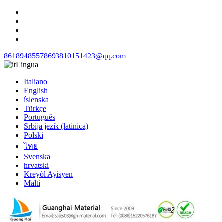
8618948557869
3810151423@qq.com
Lingua
Italiano
English
íslenska
Türkçe
Português
Srbija jezik (latinica)
Polski
ไทย
Svenska
hrvatski
Kreyòl Ayisyen
Malti