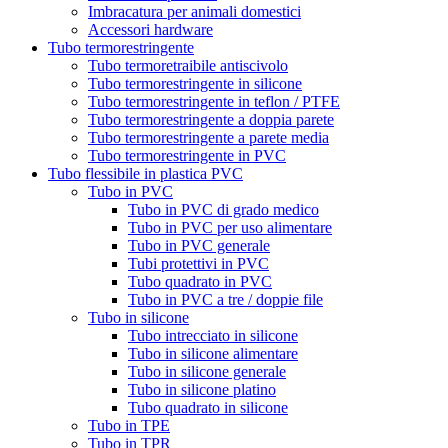
Imbracatura per animali domestici
Accessori hardware
Tubo termorestringente
Tubo termoretraibile antiscivolo
Tubo termorestringente in silicone
Tubo termorestringente in teflon / PTFE
Tubo termorestringente a doppia parete
Tubo termorestringente a parete media
Tubo termorestringente in PVC
Tubo flessibile in plastica PVC
Tubo in PVC
Tubo in PVC di grado medico
Tubo in PVC per uso alimentare
Tubo in PVC generale
Tubi protettivi in ​​PVC
Tubo quadrato in PVC
Tubo in PVC a tre / doppie file
Tubo in silicone
Tubo intrecciato in silicone
Tubo in silicone alimentare
Tubo in silicone generale
Tubo in silicone platino
Tubo quadrato in silicone
Tubo in TPE
Tubo in TPR