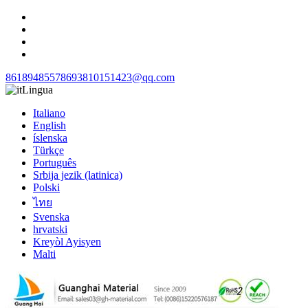
8618948557869
3810151423@qq.com
Lingua
Italiano
English
íslenska
Türkçe
Português
Srbija jezik (latinica)
Polski
ไทย
Svenska
hrvatski
Kreyòl Ayisyen
Malti