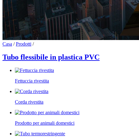
Casa
/
Prodotti
/
Tubo flessibile in plastica PVC
Fettuccia rivestita
Corda rivestita
Prodotto per animali domestici