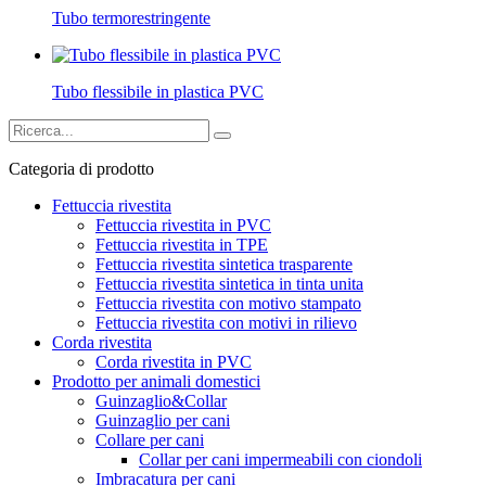
Tubo termorestringente
Tubo flessibile in plastica PVC
Categoria di prodotto
Fettuccia rivestita
Fettuccia rivestita in PVC
Fettuccia rivestita in TPE
Fettuccia rivestita sintetica trasparente
Fettuccia rivestita sintetica in tinta unita
Fettuccia rivestita con motivo stampato
Fettuccia rivestita con motivi in ​​rilievo
Corda rivestita
Corda rivestita in PVC
Prodotto per animali domestici
Guinzaglio&Collar
Guinzaglio per cani
Collare per cani
Collar per cani impermeabili con ciondoli
Imbracatura per cani